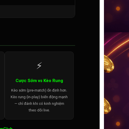
⚡
Cược Sớm vs Kèo Rung
Kèo sớm (pre-match) ổn định hơn.
Kèo rung (in-play) biến động mạnh
— chỉ đánh khi có kinh nghiệm
theo dõi live.
omClub
.