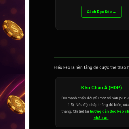
Cách Đọc Kèo →
Hiểu kèo là nền tảng để cược thể thao h
Kèo Châu Á (HDP)
Đội mạnh chấp đội yếu một số bàn (VD: -0.
-1.5). Nếu đội chấp thắng đủ biên, cửa
thắng. Chi tiết tại
hướng dẫn đọc kèo c
châu Âu
.