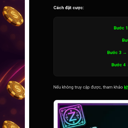
Cách đặt cược:
Bước 
Bư
Bước 3 →
Bước 4
Nếu không truy cập được, tham khảo
k