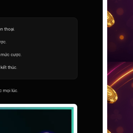
n thoại.
ợc.
p mức cược.
kết thúc.
 mọi lúc.