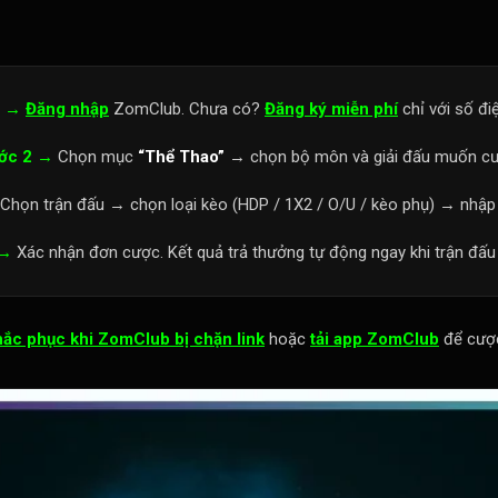
1 →
Đăng nhập
ZomClub. Chưa có?
Đăng ký miễn phí
chỉ với số điệ
ớc 2 →
Chọn mục
“Thể Thao”
→ chọn bộ môn và giải đấu muốn cư
Chọn trận đấu → chọn loại kèo (HDP / 1X2 / O/U / kèo phụ) → nhậ
 →
Xác nhận đơn cược. Kết quả trả thưởng tự động ngay khi trận đấu 
hắc phục khi ZomClub bị chặn link
hoặc
tải app ZomClub
để cược