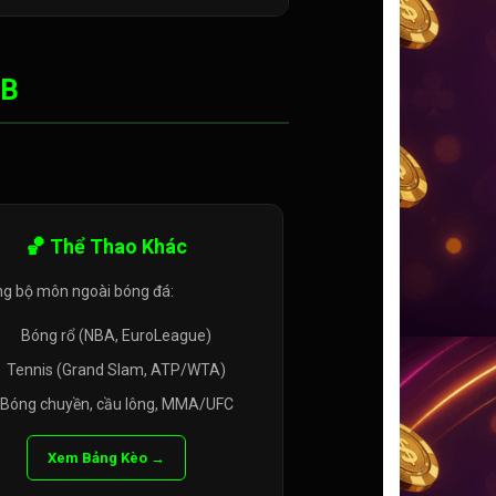
UB
🏀 Thể Thao Khác
g bộ môn ngoài bóng đá:
Bóng rổ (NBA, EuroLeague)
Tennis (Grand Slam, ATP/WTA)
Bóng chuyền, cầu lông, MMA/UFC
Xem Bảng Kèo →