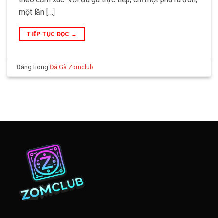
một lần […]
TIẾP TỤC ĐỌC
→
Đăng trong
Đá Gà Zomclub