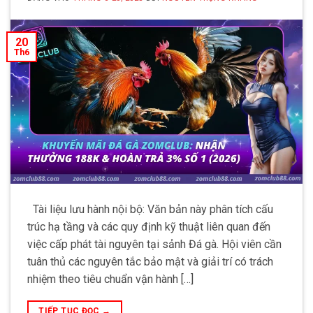
20
Th6
Tài liệu lưu hành nội bộ: Văn bản này phân tích cấu
trúc hạ tầng và các quy định kỹ thuật liên quan đến
việc cấp phát tài nguyên tại sảnh Đá gà. Hội viên cần
tuân thủ các nguyên tắc bảo mật và giải trí có trách
nhiệm theo tiêu chuẩn vận hành […]
TIẾP TỤC ĐỌC
→