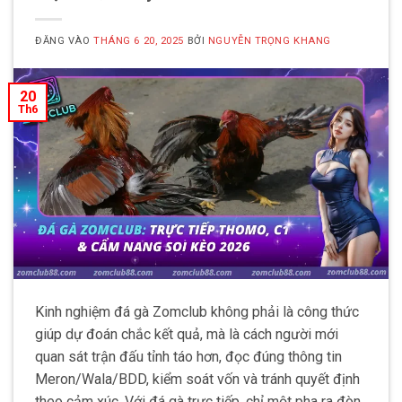
ĐĂNG VÀO
THÁNG 6 20, 2025
BỞI
NGUYỄN TRỌNG KHANG
20
Th6
Kinh nghiệm đá gà Zomclub không phải là công thức
giúp dự đoán chắc kết quả, mà là cách người mới
quan sát trận đấu tỉnh táo hơn, đọc đúng thông tin
Meron/Wala/BDD, kiểm soát vốn và tránh quyết định
theo cảm xúc. Với đá gà trực tiếp, chỉ một pha ra đòn,