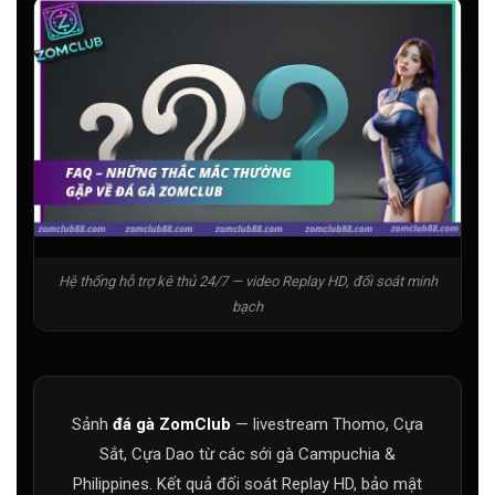
Hệ thống hỗ trợ kê thủ 24/7 — video Replay HD, đối soát minh
bạch
Sảnh
đá gà ZomClub
— livestream Thomo, Cựa
Sắt, Cựa Dao từ các sới gà Campuchia &
Philippines. Kết quả đối soát Replay HD, bảo mật