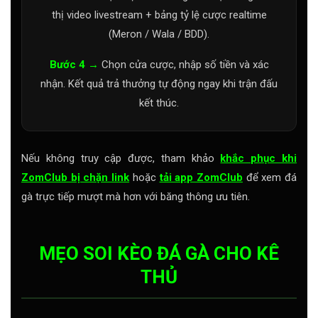
thị video livestream + bảng tỷ lệ cược realtime
(Meron / Wala / BDD).
Bước 4 →
Chọn cửa cược, nhập số tiền và xác
nhận. Kết quả trả thưởng tự động ngay khi trận đấu
kết thúc.
Nếu không truy cập được, tham khảo
khắc phục khi
ZomClub bị chặn link
hoặc
tải app ZomClub
để xem đá
gà trực tiếp mượt mà hơn với băng thông ưu tiên.
MẸO SOI KÈO ĐÁ GÀ CHO KÊ
THỦ