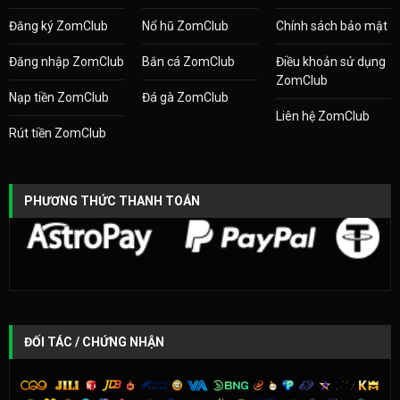
Đăng ký ZomClub
Nổ hũ ZomClub
Chính sách bảo mật
Đăng nhập ZomClub
Bắn cá ZomClub
Điều khoản sử dụng
ZomClub
Nạp tiền ZomClub
Đá gà ZomClub
Liên hệ ZomClub
Rút tiền ZomClub
PHƯƠNG THỨC THANH TOÁN
ĐỐI TÁC / CHỨNG NHẬN