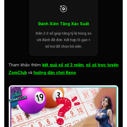
🎯
Đánh Xiên Tăng Xác Suất
Xiên 2-3 số giúp tăng tỷ lệ trúng so
với đánh đề đơn. Kết hợp lô gan +
sổ mơ để chọn bộ xiên.
Tham khảo thêm
kết quả xổ số 3 miền
,
xổ số trực tuyến
ZomClub
và
hướng dẫn chơi Keno
.