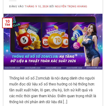
ĐĂNG VÀO
THÁNG 9 10, 2024
BỞI
NGUYỄN TRỌNG KHANG
10
Th9
Thống kê xổ số Zomclub là nội dung dành cho người
muốn đọc dữ liệu xổ số theo hướng có hệ thống hơn:
tần suất xuất hiện, lô gan, chu kỳ, lịch sử kết quả và
các mốc thời gian tham khảo. Điểm quan trọng nhất là
thống kê chỉ phản ánh dữ liệu đã […]