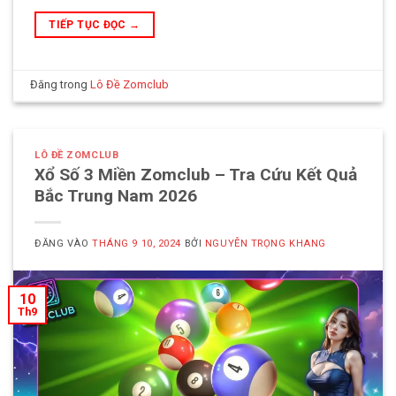
TIẾP TỤC ĐỌC
→
Đăng trong
Lô Đề Zomclub
LÔ ĐỀ ZOMCLUB
Xổ Số 3 Miền Zomclub – Tra Cứu Kết Quả
Bắc Trung Nam 2026
ĐĂNG VÀO
THÁNG 9 10, 2024
BỞI
NGUYỄN TRỌNG KHANG
10
Th9