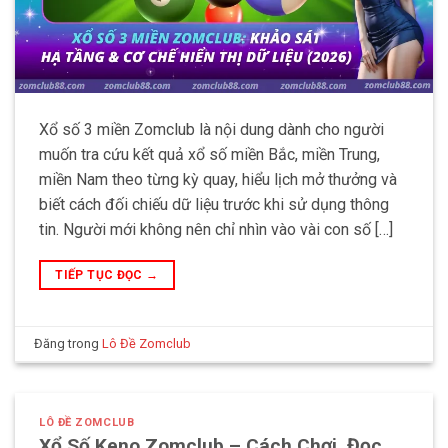
Xổ số 3 miền Zomclub là nội dung dành cho người
muốn tra cứu kết quả xổ số miền Bắc, miền Trung,
miền Nam theo từng kỳ quay, hiểu lịch mở thưởng và
biết cách đối chiếu dữ liệu trước khi sử dụng thông
tin. Người mới không nên chỉ nhìn vào vài con số […]
TIẾP TỤC ĐỌC
→
Đăng trong
Lô Đề Zomclub
LÔ ĐỀ ZOMCLUB
Xổ Số Keno Zomclub – Cách Chơi, Đọc