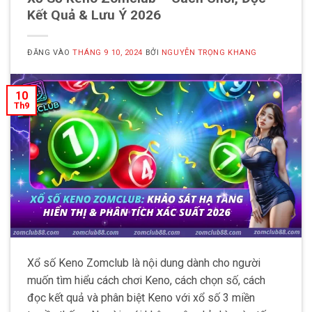
Kết Quả & Lưu Ý 2026
ĐĂNG VÀO
THÁNG 9 10, 2024
BỞI
NGUYỄN TRỌNG KHANG
10
Th9
Xổ số Keno Zomclub là nội dung dành cho người
muốn tìm hiểu cách chơi Keno, cách chọn số, cách
đọc kết quả và phân biệt Keno với xổ số 3 miền