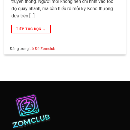
truyền thống. Người mới không nên chỉ nhìn vào tốc
độ quay nhanh, mà cần hiểu rõ mỗi kỳ Keno thường
dựa trên […]
TIẾP TỤC ĐỌC
→
Đăng trong
Lô Đề Zomclub