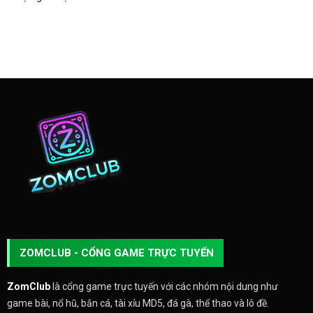
ZOMCLUB - CỔNG GAME TRỰC TUYẾN
ZomClub
là cổng game trực tuyến với các nhóm nội dung như
game bài, nổ hũ, bắn cá, tài xỉu MD5, đá gà, thể thao và lô đề.