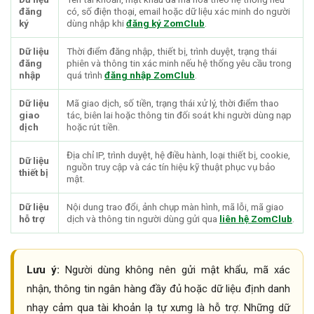
đăng
có, số điện thoại, email hoặc dữ liệu xác minh do người
ký
dùng nhập khi
đăng ký ZomClub
.
Dữ liệu
Thời điểm đăng nhập, thiết bị, trình duyệt, trạng thái
đăng
phiên và thông tin xác minh nếu hệ thống yêu cầu trong
nhập
quá trình
đăng nhập ZomClub
.
Dữ liệu
Mã giao dịch, số tiền, trạng thái xử lý, thời điểm thao
giao
tác, biên lai hoặc thông tin đối soát khi người dùng nạp
dịch
hoặc rút tiền.
Địa chỉ IP, trình duyệt, hệ điều hành, loại thiết bị, cookie,
Dữ liệu
nguồn truy cập và các tín hiệu kỹ thuật phục vụ bảo
thiết bị
mật.
Dữ liệu
Nội dung trao đổi, ảnh chụp màn hình, mã lỗi, mã giao
hỗ trợ
dịch và thông tin người dùng gửi qua
liên hệ ZomClub
.
Lưu ý:
Người dùng không nên gửi mật khẩu, mã xác
nhận, thông tin ngân hàng đầy đủ hoặc dữ liệu định danh
nhạy cảm qua tài khoản lạ tự xưng là hỗ trợ. Những dữ