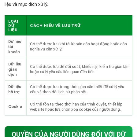
liệu và mục đích xử lý.
LOẠI
DỮ
CÁCH HIỂU VỀ LƯU TRỮ
LIỆU
Dữ liệu
Có thể được lưu khi tài khoản còn hoạt động hoặc còn
tài
nghĩa vụ cần xử lý.
khoản
Dữ liệu
Có thể được lưu để đối soát, khiếu nại, kiểm tra gian lận
giao
hoặc xử lý yêu cầu liên quan đến tiền.
dịch
Dữ liệu
Có thể được lưu trong thời gian cần thiết để xử lý yêu
hỗ trợ
cầu và theo dõi lịch sử phản hồi.
Có thể tồn tại theo thời hạn của trình duyệt, thiết lập
Cookie
website hoặc lựa chọn xóa cookie của người dùng.
QUYỀN CỦA NGƯỜI DÙNG ĐỐI VỚI DỮ