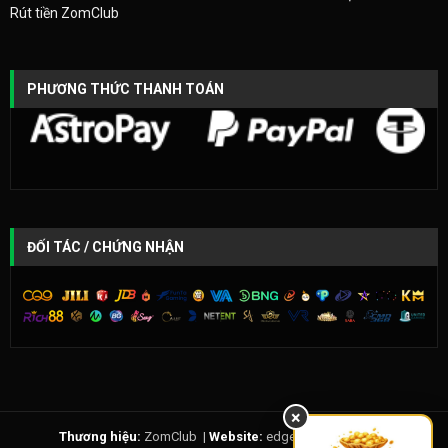
Rút tiền ZomClub
PHƯƠNG THỨC THANH TOÁN
ĐỐI TÁC / CHỨNG NHẬN
×
Thương hiệu:
ZomClub |
Website:
edgebrain.io |
Email: