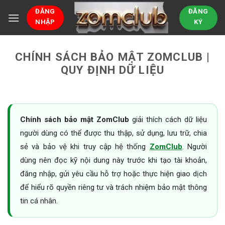
Bỏ
ĐĂNG
ĐĂNG
qua
NHẬP
KÝ
nội
dung
CHÍNH SÁCH BẢO MẬT ZOMCLUB |
QUY ĐỊNH DỮ LIỆU
Chính sách bảo mật ZomClub
giải thích cách dữ liệu
người dùng có thể được thu thập, sử dụng, lưu trữ, chia
sẻ và bảo vệ khi truy cập hệ thống
ZomClub
. Người
dùng nên đọc kỹ nội dung này trước khi tạo tài khoản,
đăng nhập, gửi yêu cầu hỗ trợ hoặc thực hiện giao dịch
để hiểu rõ quyền riêng tư và trách nhiệm bảo mật thông
tin cá nhân.