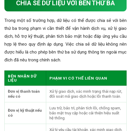
CHIA SẺ DỮ LIỆU VỚI BÊN THỨ BA
Trong một số trường hợp, dữ liệu có thể được chia sẻ với bên
thứ ba trong phạm vi cần thiết để vận hành dịch vụ, xử lý giao
dịch, hỗ trợ kỹ thuật, phân tích bảo mật hoặc đáp ứng yêu cầu
hợp lệ theo quy định áp dụng. Việc chia sẻ dữ liệu không nên
được hiểu là cho phép bên thứ ba sử dụng thông tin ngoài mục
đích đã nêu trong chính sách.
BÊN NHẬN DỮ
PHẠM VI CÓ THỂ LIÊN QUAN
LIỆU
Đơn vị thanh toán
Xử lý giao dịch, xác minh trạng thái nạp rút,
nếu có
đối soát mã giao dịch hoặc lỗi thanh toán.
Lưu trữ, bảo trì, phân tích lỗi, chống spam,
Đơn vị kỹ thuật nếu
bảo mật truy cập hoặc cải thiện hiệu suất
có
hệ thống.
Xử lý yêu cầu tài khoản, xác minh giao dịch,