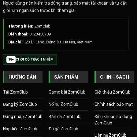
Người dùng nên kiểm tra đúng trang, bảo mật tài khoản và tự đặt
giới hạn ngân sách trước khi tham gia.
Thương hiệu:
ZomClub
Điện thoại:
0123456789
Địa chỉ:
123 Đ. Láng, Đống Đa, Hà Nội, Việt Nam
18+
CHƠI CÓ TRÁCH NHIỆM
HƯỚNG DẪN
SẢN PHẨM
CHÍNH SÁCH
Tải ZomClub
Game bài ZomClub
Giới thiệu ZomClub
Đăng ký ZomClub
Nổ hũ ZomClub
Chính sách bảo mật
Đăng nhập ZomClub
Bắn cá ZomClub
Điều khoản sử dụng
ZomClub
Nạp tiền ZomClub
Đá gà ZomClub
Liên hệ ZomClub